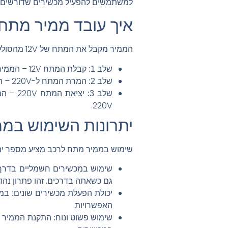
למשתמשים להפעיל מכשירים שדורשים מ
איך עובד ממיר מתח 12 ל-220
הממיר מקבל את המתח של 12V מהסוללה של הרכב וממיר אותו למתח של 220V. תהליך העבודה כולל את הצעדים הבאים:
קבלת המתח 12V – הממיר מתחבר לסוללה של הרכב, שמספקת את המתח הדרוש להפעלת הממיר.
שלב 1:
המרת המתח ל-220V – הממיר מעבד את המתח של 12V וממיר אותו ל-220V באמצעות רכיבים אלקטרוניים מתקדמים.
שלב 2:
יציאת
שלב 3:
220V.
יתרונות השימוש במ
שימוש בממיר מתח לרכב מציע מספר יתר
שימוש במכשירים חשמליים בדרך
גם כשאתה בדרכים. זהו פתרון נהדר
יכולת הפעלת מכשירים שונים:
האפשרויות.
שימוש פשוט ונוח: