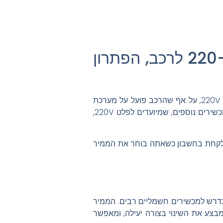
הפעל מכשירים חשמליים בכל מקום: ממיר מתח 12 ל-220 לרכב, הפתרון
ממיר מתח 12 ל-220 הוא מכשיר חיוני שמאפשר להפעיל מכשירים חשמליים ברכב, אשר דורשים מתח של 220V, על אף שהרכב פועל על מערכת
חשמלית של 12V. בעזרת הממיר, ניתן לחבר מכשירים כמו מחשבים ניידים, טלוויזיות, מטענים של טלפונים ומכשירים נוספים, שמיועדים לפלט 220V,
ב לקחת בחשבון כשאתה בוחר את הממיר
12 ל-220 לרכב הוא מכשיר שממיר את האנרגיה מהסוללה של הרכב, שהיא 12V, למתח 220V שנדרש למכשירים חשמליים רבים. הממיר
מל של הרכב. הממיר מבצע את השינוי בצורה יעילה, ומאפשר