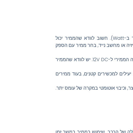
אחד מהמרכיבים החשובים ביותר בבחירת הממיר הוא ההספק (הנמדד ב-Watt). חשוב לוודא שהממיר יכול
יה או מחשב נייד, בחר ממיר עם הספק
ישנם ממירים הממירים את המתח ל-220V AC (המתח הביתי), וישנם כאלה הממירי ל-12V DC. יש לוודא שהממיר
יעילים למכשירים קטנים, בעוד ממירים
 וכיבוי אוטומטי במקרה של עומס יתר.
ה של הרכב. שימוש בממיר במשך זמן