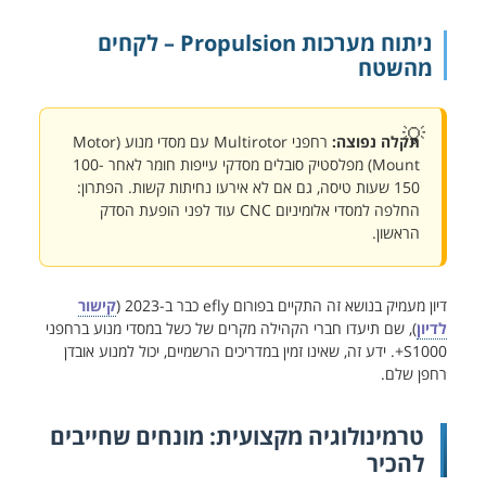
ניתוח מערכות Propulsion – לקחים
מהשטח
תקלה נפוצה:
רחפני Multirotor עם מסדי מנוע (Motor
Mount) מפלסטיק סובלים מסדקי עייפות חומר לאחר 100-
150 שעות טיסה, גם אם לא אירעו נחיתות קשות. הפתרון:
החלפה למסדי אלומיניום CNC עוד לפני הופעת הסדק
הראשון.
דיון מעמיק בנושא זה התקיים בפורום efly כבר ב-2023 (
קישור
לדיון
), שם תיעדו חברי הקהילה מקרים של כשל במסדי מנוע ברחפני
S1000+. ידע זה, שאינו זמין במדריכים הרשמיים, יכול למנוע אובדן
רחפן שלם.
טרמינולוגיה מקצועית: מונחים שחייבים
להכיר