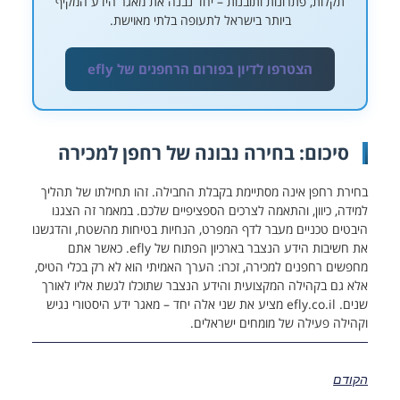
תקלות, פתרונות ותובנות – יחד נבנה את מאגר הידע המקיף
ביותר בישראל לתעופה בלתי מאוישת.
הצטרפו לדיון בפורום הרחפנים של efly
סיכום: בחירה נבונה של רחפן למכירה
בחירת רחפן אינה מסתיימת בקבלת החבילה. זהו תחילתו של תהליך
למידה, כיוון, והתאמה לצרכים הספציפיים שלכם. במאמר זה הצגנו
היבטים טכניים מעבר לדף המפרט, הנחיות בטיחות מהשטח, והדגשנו
את חשיבות הידע הנצבר בארכיון הפתוח של efly. כאשר אתם
מחפשים רחפנים למכירה, זכרו: הערך האמיתי הוא לא רק בכלי הטיס,
אלא גם בקהילה המקצועית והידע הנצבר שתוכלו לגשת אליו לאורך
שנים. efly.co.il מציע את שני אלה יחד – מאגר ידע היסטורי נגיש
וקהילה פעילה של מומחים ישראלים.
הקודם