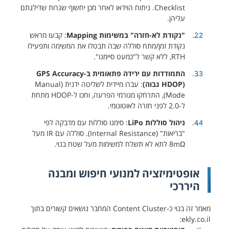
Checklist. ניתוח הוידאו לאחר מכן יחשוף שגרות שדילגתם
עליהן.
"נקודת לא-חזרה" במשימות Mapping
: קבעו מראש
נקודת זמן/מתח סוללה שבה תבטלו את המשימה ותפעילו
RTH, ללא קשר ל"כמעט סיימנו".
התמודדות עם ירידה פתאומית ב-GPS Accuracy
(HDOP גבוה)
: עברו מיידית לשליטה ידנית (Manual
Mode), התרחקו מגורמי הפרעה, וחכו ל-HDOP מתחת
ל-2.0 לפני חזרה לאוטונומי.
ניהול סוללות LiPo
: סימנו סוללות עם מדבקה לפי
"בריאות" (Internal Resistance). סוללה עם IR מעל
8mΩ לתא לא תשלח למשימות מעל שטח בנוי.
אופטימיזציה למנועי חיפוש ומבנה
היררכי
מאמר זה בנוי כ-Content Cluster המחבר נושאים קשורים בתוך
ekly.co.il: