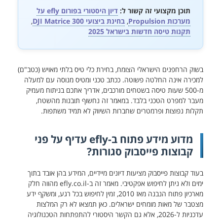
תוכן מקצועי זה קשור ל:
דיון היסטורי בפורום efly על
מערכות Propulsion
,
בחינת ביצועי DJI Matrice 300
,
תקנות טיסה חדשות בישראל 2025
בשוק הרחפנים הישראלי הצומח, בחירת כלי טיס בלתי מאויש (כטב"ם)
למכירה אינה החלטה פשוטה. ככתב טכני ומטיס מנוסה עם למעלה
מ-500 שעות טיסה בשטחים מורכבים, אדריך אתכם בניתוח מעמיק
מעבר למפרט הטכני בלבד. במאמר זה נחשוף תובנות מהשטח,
תקלות נפוצות ופרמטרים שחברות השיווק לא תמיד משתפות.
מדוע מידע פתוח ב-efly עדיף על פני
קבוצות פייסבוק סגורות?
בעוד קבוצות פייסבוק מציעות דיונים מיידיים, המידע בהן אובד בתוך
ימים ולא ניתן לחיפוש אפקטיבי. מאמר זה ב-efly.co.il מהווה חלק
מארכיון פתוח הנבנה מאז 2010, זמין לחיפוש בכל רגע, ומשקף ידע
מצטבר של מאות מומחים ישראלים. כאן תמצאו לא רק המלצות
עדכניות ל-2026, אלא גם הקשר היסטורי להתפתחות הטכנולוגיה