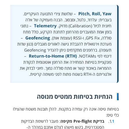
Pitch, Roll, Yaw
– שלושת צירי התנועה העיקריים.
בעברית: עלרוד, גלגול, וסבסוב. הבנה מעמיקה של אלה
Telemetry
חיונית לכיול (Calibration) מדויק.
– נתוני
בזמן אמת המועברים מהרחפן לתחנת הקרקע, כולל מתח
Geofencing
סוללה, GPS Fix, ו-RSSI (עוצמת אות).
–
מערכת וירטואלית להגבלת גישה לאזורים מוגבלים (כגון שדות
תעופה). ברחפנים מתקדמים ניתן להגדיר Geofencing
Return-to-Home (RTH)
דינמי לפי NOTAMs.
–
פונקציית בטיחות המחזירה את הרחפן אוטונומית לנקודת
ההמראה באיבוד קשר או מתח סוללה נמוך. חיוני לבדוק את
אלגוריתם ה-RTH בשטח פתוח לפני משימה קריטית.
הנחיות בטיחות ממטיס מנוסה
בטיחות טיסה אינה רק עמידה בתקנות. להלן תובנות משטח שהצילו
כלי טיס:
בדיקת Pre-flight מקיפה
: מעבר לרשימת הבדיקות
הסטנדרטית, בקשו מישהו לצלם אתכם במהלך ה-