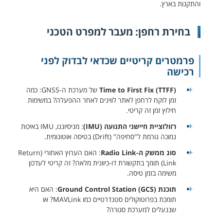
והתקנות בארץ.
בחירת רחפן: מעבר למפרט הטכני
פרמטרים קריטיים שכדאי לבדוק לפני
רכישה
Time to First Fix (TTFF)
של מערכת ה-GNSS: כמה
זמן לוקח לרחפן לאתר לווינים לאחר ההפעלה? במשימות
חילוץ זמן זה קריטי.
רזולוציית חיישני התנועה (IMU)
: מניסיוננו, IMU באיכות
נמוכה גורמת ל"סחיפה" (Drift) בטיסה אוטונומית.
סוג ממשק ה-Radio Link
: האם הערוץ האחורי (Return
Link) תומך בתקשורת דו-כיוונית מלאה? זה קריטי לעדכון
משימה בזמן טיסה.
תוכנת Ground Control Station (GCS)
: האם היא
תומכת בפרוטוקולים סטנדרטיים כמו MAVLink? או
שננעלים למערכת סגורה?