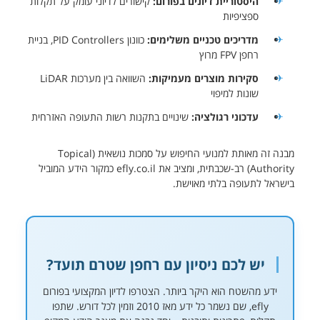
היסטוריית דיונים בפורום:
קישורים לדיוני עומק על תקלות
ספציפיות
מדריכים טכניים משלימים:
כוונון PID Controllers, בניית
רחפן FPV מרוץ
סקירות מוצרים מעמיקות:
השוואה בין מערכות LiDAR
שונות למיפוי
עדכוני רגולציה:
שינויים בתקנות רשות התעופה האזרחית
מבנה זה מאותת למנועי החיפוש על סמכות נושאית (Topical
Authority) רב-שכבתית, ומציב את efly.co.il כמקור הידע המוביל
בישראל לתעופה בלתי מאוישת.
יש לכם ניסיון עם רחפן שטרם תועד?
ידע מהשטח הוא היקר ביותר. הצטרפו לדיון המקצועי בפורום
efly, שם נשמר כל ידע מאז 2010 וזמין לכל דורש. שתפו